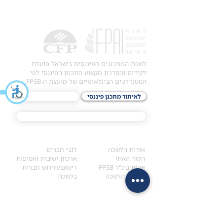
לשכת המתכננים הפיננסים בישראל פועלת
לקידום והסדרת מקצוע התכנון הפיננסי לפי
הסטנדרטים הבינלאומיים של מועצת ה-FPSB.
לאיתור מתכנן פיננסי
לתכני האקדמיה
מסלול הסמכת ®CFP
אודות
לחברי הלשכה
​אודות הלשכה
לובי חברים
הקוד האתי
ארכיון ישיבות ואסיפות
ארגון בינ"ל FPSB
רישום/חידוש חברות
הנהלת הלשכה
בלשכה
אקדמיה
איתור מתכנן
ולימודי המשך
המדריך לבחירת המתכנן
לימודי ההמשך (CPD)
מנוע חיפוש מתכננים