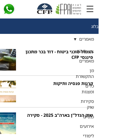
בלוג
מאמרים
All Posts
תגמול סוכני ביטוח - דוד בכר מתכנן
פיננסי CFP
מאמרים
מן
התקשורת
קרנות פנסיה ותיקות
כלים
ומצגות
סקירות
שוק
שוק הנדל"ן בארה"ב 2025 - סקירה
כנסים
אירועים
לימודי