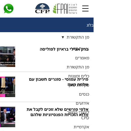
בלוג
מן התקשורת
All Posts
ברק אצילי בראיון לפוליסה
מאמרים
מן התקשורת
כלים ומצגות
מירית עמוסי - סוגרים חשבון עם
שלמה מעוז
סקירות שוק
כנסים
אירועים
אלפי פורשים שלא זוכים לקבל את
לימודי המשך
מלוא הזכויות הפנסיוניות שלהם
CPD
אקדמיית