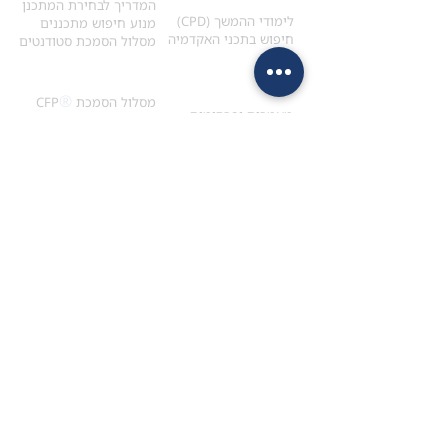
ולימודי המשך
המדריך לבחירת המתכנן
לימודי ההמשך (CPD)
מנוע חיפוש מתכננים
חיפוש בתכני האקדמיה
מסלול הסמכת סטודנטים
מאמרים
הסמכת
CFP
®
וכנסים
®
מסלול הסמכת
CFP
מאמרים ופרסומים
עבודת גמר ומבחן הסמכה
כנסים ואירועים
איזור אישי לנבחן
כתובתנו
צרו קשר
למכתבים
השאירו הודעה באתר
ראול ולנברג 4,
office@ufpi.co.il
תל-אביב
​055-2976654
תקנונים
תנאי שימוש ותקנון
מדיניות פרטיות
הצהרת נגישות
תנאי שימוש ותקנון
|
מדיניות פרטיות
|
הצהרת הנגישות
© 2026 לשכת המתכננים הפיננסים בישראל
FPAI Israel. כל הזכויות שמורות. | ע.ר