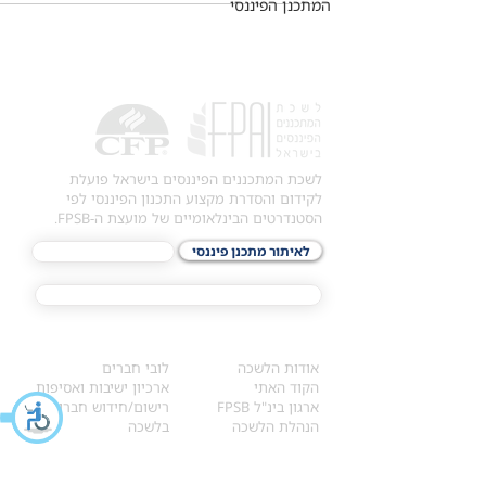
המתכנן הפיננסי
לשכת המתכננים הפיננסים בישראל פועלת
לקידום והסדרת מקצוע התכנון הפיננסי לפי
הסטנדרטים הבינלאומיים של מועצת ה-FPSB.
לאיתור מתכנן פיננסי
לתכני האקדמיה
מסלול הסמכת ®CFP
אודות
לחברי הלשכה
​אודות הלשכה
לובי חברים
הקוד האתי
ארכיון ישיבות ואסיפות
ארגון בינ"ל FPSB
רישום/חידוש חברות
הנהלת הלשכה
בלשכה
אקדמיה
איתור מתכנן