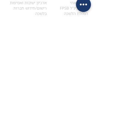
הקוד האתי
ארכיון ישיבות ואסיפות
ארגון בינ"ל FPSB
רישום/חידוש חברות
הנהלת הלשכה
בלשכה
אקדמיה
איתור מתכנן
ולימודי המשך
המדריך לבחירת המתכנן
לימודי ההמשך (CPD)
מנוע חיפוש מתכננים
חיפוש בתכני האקדמיה
מסלול הסמכת סטודנטים
מאמרים
הסמכת
CFP
®
וכנסים
®
מסלול הסמכת
CFP
מאמרים ופרסומים
עבודת גמר ומבחן הסמכה
כנסים ואירועים
איזור אישי לנבחן
כתובתנו
צרו קשר
למכתבים
השאירו הודעה באתר
ראול ולנברג 4,
office@ufpi.co.il
תל-אביב
​055-2976654
תקנונים
תנאי שימוש ותקנון
מדיניות פרטיות
הצהרת נגישות