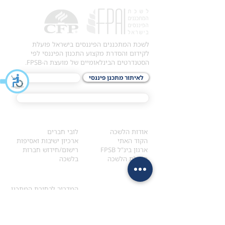
לשכת המתכננים הפיננסים בישראל פועלת
לקידום והסדרת מקצוע התכנון הפיננסי לפי
הסטנדרטים הבינלאומיים של מועצת ה-FPSB.
לאיתור מתכנן פיננסי
לתכני האקדמיה
מסלול הסמכת ®CFP
אודות
לחברי הלשכה
​אודות הלשכה
לובי חברים
הקוד האתי
ארכיון ישיבות ואסיפות
ארגון בינ"ל FPSB
רישום/חידוש חברות
הנהלת הלשכה
בלשכה
אקדמיה
איתור מתכנן
ולימודי המשך
המדריך לבחירת המתכנן
לימודי ההמשך (CPD)
מנוע חיפוש מתכננים
חיפוש בתכני האקדמיה
מסלול הסמכת סטודנטים