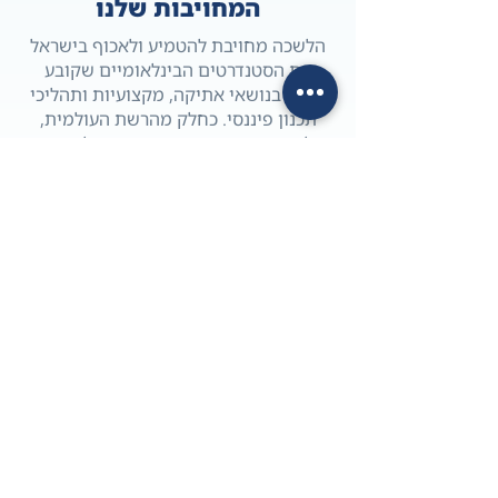
המחויבות שלנו
הלשכה מחויבת להטמיע ולאכוף בישראל
את הסטנדרטים הבינלאומיים שקובע
FPSB בנושאי אתיקה, מקצועיות ותהליכי
תכנון פיננסי. כחלק מהרשת העולמית,
הלשכה משתתפת בפורומים בינלאומיים
של FPSB לצד עשרות מדינות נוספות,
במטרה לקדם את המקצוע ברמה
הגלובלית.
מוכנים להצטרף לנבחרת
המתכננים הפיננסים
בישראל?
להצטרפות והגשת מועמדות קראו על
מסלול ההסמכה של הלשכה.
מסלול הסמכת ®CFP