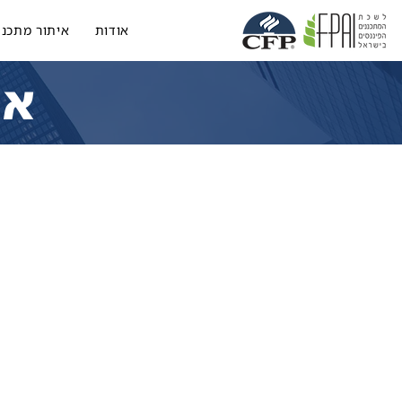
אודות
איתור מתכנן
אר
א