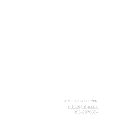
צרו קשר
השאירו הודעה באתר
office@ufpi.co.il
​055-2976654