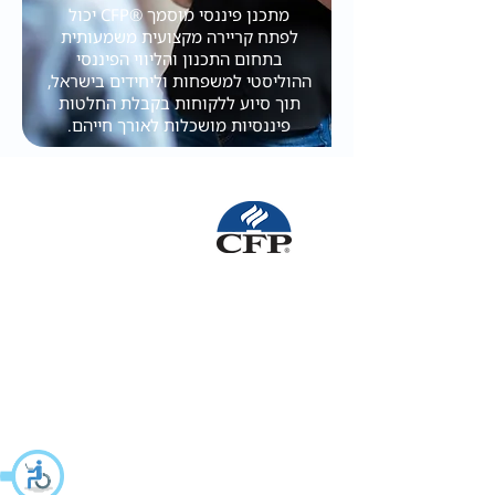
מתכנן פיננסי מוסמך ®CFP יכול
לפתח קריירה מקצועית משמעותית
בתחום התכנון והליווי הפיננסי
ההוליסטי למשפחות וליחידים בישראל,
תוך סיוע ללקוחות בקבלת החלטות
פיננסיות מושכלות לאורך חייהם.
היתרונות כמתכנן/ת
פיננסי/ת
תעודת ®CFP - ההסמכה הבינלאומית
המובילה בעולם, מבדלת את החברים כאנשי
המקצוע הבכירים בישראל.
חברות ב- FPSB - הלשכה היא הנציגה
הבלעדית בישראל של הגוף הבינלאומי
המעניק את ההסמכה.
גישה לרשת גלובלית – שיתוף פעולה עם
כ-230,000 מתכננים ברחבי העולם, ידע