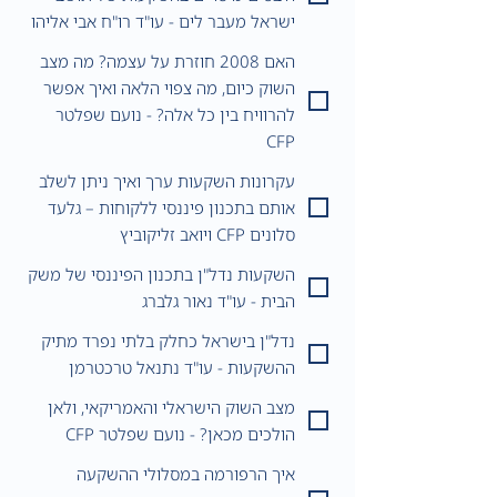
ישראל מעבר לים - עו"ד רו"ח אבי אליהו
האם 2008 חוזרת על עצמה? מה מצב
השוק כיום, מה צפוי הלאה ואיך אפשר
להרוויח בין כל אלה? - נועם שפלטר
CFP
עקרונות השקעות ערך ואיך ניתן לשלב
אותם בתכנון פיננסי ללקוחות – גלעד
סלונים CFP ויואב זליקוביץ
השקעות נדל"ן בתכנון הפיננסי של משק
הבית - עו"ד נאור גלברג
נדל"ן בישראל כחלק בלתי נפרד מתיק
ההשקעות - עו"ד נתנאל טרכטרמן
מצב השוק הישראלי והאמריקאי, ולאן
הולכים מכאן? - נועם שפלטר CFP
איך הרפורמה במסלולי ההשקעה