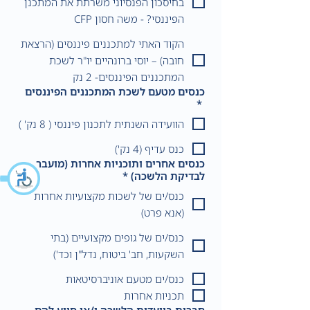
בחיסכון הפנסיוני משרתת את המתכנן
הפיננסי? - משה חסון CFP
הקוד האתי למתכננים פיננסים (הרצאת
חובה) – יוסי ברונהיים יו"ר לשכת
המתכננים הפיננסים- 2 נק
כנסים מטעם לשכת המתכננים הפיננסים
*
הוועידה השנתית לתכנון פיננסי ( 8 נק' )
כנס עדיף (4 נק')
כנסים אחרים ותוכניות אחרות (מועבר
לבדיקת הלשכה)
*
כנס/ים של לשכות מקצועיות אחרות
(אנא פרט)
כנס/ים של גופים מקצועיים (בתי
השקעות, חב' ביטוח, נדל"ן וכד')
כנס/ים מטעם אוניברסיטאות
תכניות אחרות