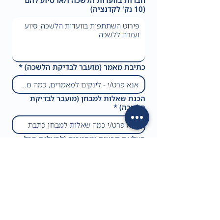
חברות בוועדות הלשכה ו/או סיוע להם
(10 נק' לקדנציה)
כתיבת מאמר (מועבר לבדיקת הלשכה)
*
הכנת שאלות למבחן (מועבר לבדיקת
הלשכה)
*
העלאת קבצים ומסמכים (להעלות הכל
בבת אחת)
ניתן לעלות עד 8 קבצים
בלחיצה על שליחת הטופס, אני מאשר 
כי כל מה שהצהרתי נכון
*
אני מסכים/ה שהפרטים שלי ישמרו 
במאגר המידע של העסק ובמידת הצורך 