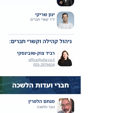
ינון שריקי
יו"ר קשרי חברים
ניהול קהילה וקשרי חברים:
רביד צוק-שובינסקי
office@ufpi.co.il
​055-2976654
חברי ועדות הלשכה
מנחם הלפרין
גזבר הלשכה