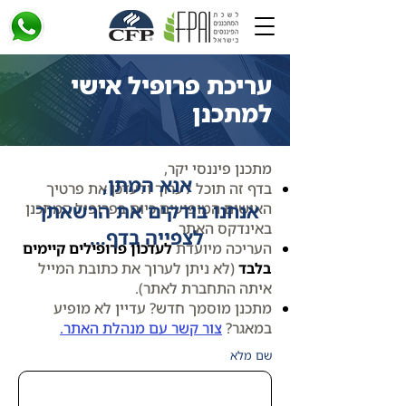
עריכת פרופיל אישי
למתכנן
מתכנן פיננסי יקר,
אנא המתן,
בדף זה תוכל לערוך ולעדכן את פרטיך
אנחנו בודקים את הרשאתך
האישים המופיעים כיום בפרופיל המתכנן
באינדקס האתר.
לצפייה בדף...
העריכה מיועדת
לעדכון פרופילים קיימים
בלבד
(לא ניתן לערוך את כתובת המייל
איתה התחברת לאתר).
מתכנן מוסמך חדש? עדיין לא מופיע
במאגר?
צור קשר עם מנהלת האתר.
שם מלא