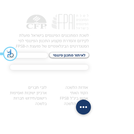
לשכת המתכננים הפיננסים בישראל פועלת
לקידום והסדרת מקצוע התכנון הפיננסי לפי
הסטנדרטים הבינלאומיים של מועצת ה-FPSB.
לאיתור מתכנן פיננסי
לתכני האקדמיה
מסלול הסמכת ®CFP
אודות
לחברי הלשכה
​אודות הלשכה
לובי חברים
הקוד האתי
ארכיון ישיבות ואסיפות
ארגון בינ"ל FPSB
רישום/חידוש חברות
הנהלת הלשכה
בלשכה
אקדמיה
איתור מתכנן
ולימודי המשך
המדריך לבחירת המתכנן
לימודי ההמשך (CPD)
מנוע חיפוש מתכננים
חיפוש בתכני האקדמיה
מסלול הסמכת סטודנטים