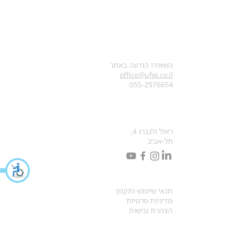
צרו קשר
השאירו הודעה באתר
office@ufpi.co.il
​055-2976654
כתובתנו למכתבים
ראול ולנברג 4,
תל-אביב
תקנונים
תנאי שימוש ותקנון
מדיניות פרטיות
הצהרת נגישות