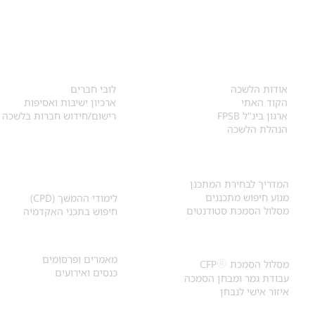
אודות
לחברי הלשכה
​אודות הלשכה
לובי חברים
הקוד האתי
ארכיון ישיבות ואסיפות
ארגון בינ"ל FPSB
רישום/חידוש חברות בלשכה
הנהלת הלשכה
אקדמיה ולימודי
איתור מתכנן
המשך
המדריך לבחירת המתכנן
מנוע חיפוש מתכננים
לימודי ההמשך (CPD)
מסלול הסמכת סטודנטים
חיפוש בתכני האקדמיה
מאמרים וכנסים
הסמכת
CFP
®
מאמרים ופרסומים
®
מסלול הסמכת
CFP
כנסים ואירועים
עבודת גמר ומבחן הסמכה
איזור אישי לנבחן