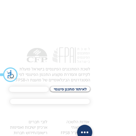
לשכת המתכננים הפיננסים בישראל פועלת
לקידום והסדרת מקצוע התכנון הפיננסי לפי
הסטנדרטים הבינלאומיים של מועצת ה-FPSB.
לאיתור מתכנן פיננסי
לתכני האקדמיה
מסלול הסמכת ®CFP
אודות
לחברי הלשכה
​אודות הלשכה
לובי חברים
הקוד האתי
ארכיון ישיבות ואסיפות
ארגון בינ"ל FPSB
רישום/חידוש חברות