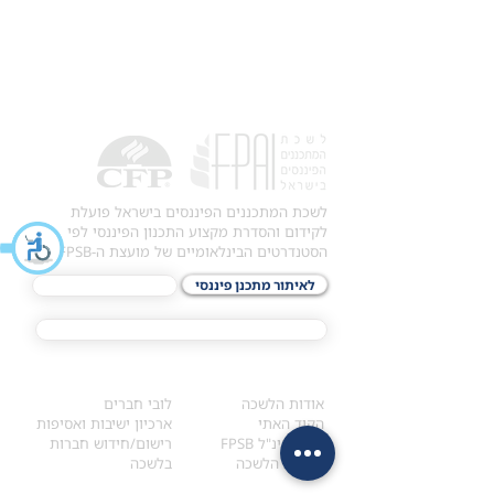
לשכת המתכננים הפיננסים בישראל פועלת
לקידום והסדרת מקצוע התכנון הפיננסי לפי
הסטנדרטים הבינלאומיים של מועצת ה-FPSB.
לאיתור מתכנן פיננסי
לתכני האקדמיה
מסלול הסמכת ®CFP
אודות
לחברי הלשכה
​אודות הלשכה
לובי חברים
הקוד האתי
ארכיון ישיבות ואסיפות
ארגון בינ"ל FPSB
רישום/חידוש חברות
הנהלת הלשכה
בלשכה