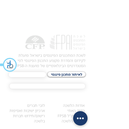
לשכת המתכננים הפיננסים בישראל פועלת
לקידום והסדרת מקצוע התכנון הפיננסי לפי
הסטנדרטים הבינלאומיים של מועצת ה-FPSB.
לאיתור מתכנן פיננסי
לתכני האקדמיה
מסלול הסמכת ®CFP
אודות
לחברי הלשכה
​אודות הלשכה
לובי חברים
הקוד האתי
ארכיון ישיבות ואסיפות
ארגון בינ"ל FPSB
רישום/חידוש חברות
הנהלת הלשכה
בלשכה