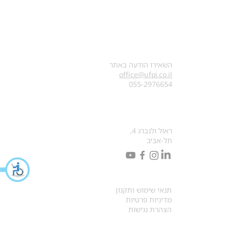
צרו קשר
השאירו הודעה באתר
office@ufpi.co.il
​055-2976654
כתובתנו למכתבים
ראול ולנברג 4,
תל-אביב
תקנונים
תנאי שימוש ותקנון
מדיניות פרטיות
הצהרת נגישות