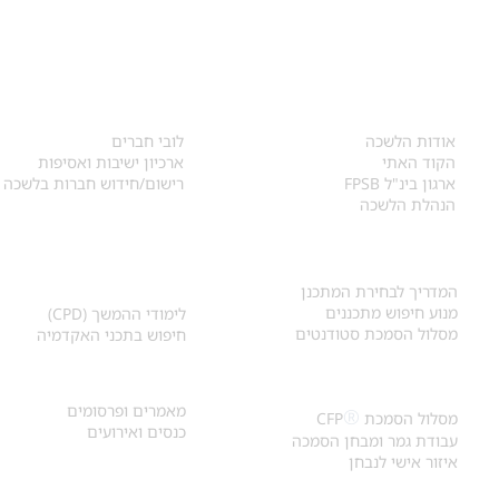
אודות
לחברי הלשכה
​אודות הלשכה
לובי חברים
הקוד האתי
ארכיון ישיבות ואסיפות
ארגון בינ"ל FPSB
רישום/חידוש חברות בלשכה
הנהלת הלשכה
אקדמיה ולימודי
איתור מתכנן
המשך
המדריך לבחירת המתכנן
מנוע חיפוש מתכננים
לימודי ההמשך (CPD)
מסלול הסמכת סטודנטים
חיפוש בתכני האקדמיה
מאמרים וכנסים
הסמכת
CFP
®
מאמרים ופרסומים
®
מסלול הסמכת
CFP
כנסים ואירועים
עבודת גמר ומבחן הסמכה
איזור אישי לנבחן