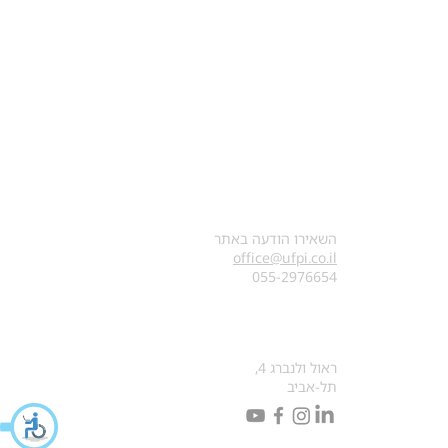
צרו קשר
השאירו הודעה באתר
office@ufpi.co.il
​055-2976654
כתובתנו למכתבים
ראול ולנברג 4,
תל-אביב