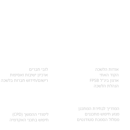
אודות
לחברי הלשכה
​אודות הלשכה
לובי חברים
הקוד האתי
ארכיון ישיבות ואסיפות
ארגון בינ"ל FPSB
רישום/חידוש חברות בלשכה
הנהלת הלשכה
אקדמיה ולימודי
איתור מתכנן
המשך
המדריך לבחירת המתכנן
מנוע חיפוש מתכננים
לימודי ההמשך (CPD)
מסלול הסמכת סטודנטים
חיפוש בתכני האקדמיה