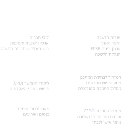
אודות
לחברי הלשכה
​אודות הלשכה
לובי חברים
הקוד האתי
ארכיון ישיבות ואסיפות
ארגון בינ"ל FPSB
רישום/חידוש חברות בלשכה
הנהלת הלשכה
אקדמיה ולימודי
איתור מתכנן
המשך
המדריך לבחירת המתכנן
מנוע חיפוש מתכננים
לימודי ההמשך (CPD)
מסלול הסמכת סטודנטים
חיפוש בתכני האקדמיה
מאמרים וכנסים
הסמכת
CFP
®
מאמרים ופרסומים
®
מסלול הסמכת
CFP
כנסים ואירועים
עבודת גמר ומבחן הסמכה
איזור אישי לנבחן