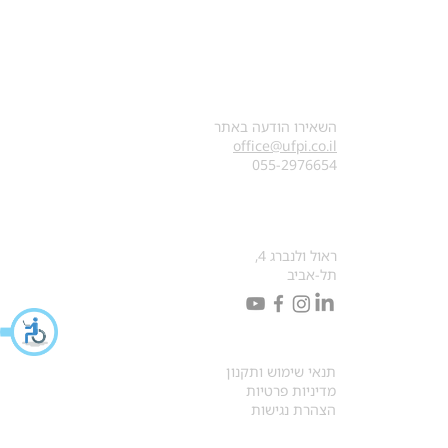
צרו קשר
השאירו הודעה באתר
office@ufpi.co.il
​055-2976654
כתובתנו למכתבים
ראול ולנברג 4,
תל-אביב
תקנונים
תנאי שימוש ותקנון
מדיניות פרטיות
הצהרת נגישות