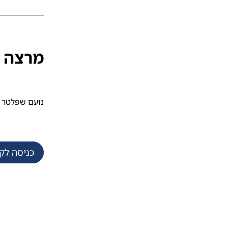
מרצה
נועם שפלטר
כניסה לק