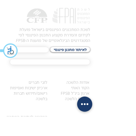
לשכת המתכננים הפיננסים בישראל פועלת
לקידום והסדרת מקצוע התכנון הפיננסי לפי
הסטנדרטים הבינלאומיים של מועצת ה-FPSB.
לאיתור מתכנן פיננסי
לתכני האקדמיה
מסלול הסמכת ®CFP
אודות
לחברי הלשכה
​אודות הלשכה
לובי חברים
הקוד האתי
ארכיון ישיבות ואסיפות
ארגון בינ"ל FPSB
רישום/חידוש חברות
הנהלת הלשכה
בלשכה
אקדמיה
איתור מתכנן
ולימודי המשך
המדריך לבחירת המתכנן
לימודי ההמשך (CPD)
מנוע חיפוש מתכננים
חיפוש בתכני האקדמיה
מסלול הסמכת סטודנטים