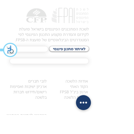
לשכת המתכננים הפיננסים בישראל פועלת
לקידום והסדרת מקצוע התכנון הפיננסי לפי
הסטנדרטים הבינלאומיים של מועצת ה-FPSB.
לאיתור מתכנן פיננסי
לתכני האקדמיה
מסלול הסמכת ®CFP
אודות
לחברי הלשכה
​אודות הלשכה
לובי חברים
הקוד האתי
ארכיון ישיבות ואסיפות
ארגון בינ"ל FPSB
רישום/חידוש חברות
הנהלת הלשכה
בלשכה
אקדמיה
איתור מתכנן
ולימודי המשך
המדריך לבחירת המתכנן
לימודי ההמשך (CPD)
מנוע חיפוש מתכננים
חיפוש בתכני האקדמיה
מסלול הסמכת סטודנטים