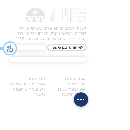
לשכת המתכננים הפיננסים בישראל פועלת
לקידום והסדרת מקצוע התכנון הפיננסי לפי
הסטנדרטים הבינלאומיים של מועצת ה-FPSB.
לאיתור מתכנן פיננסי
לתכני האקדמיה
מסלול הסמכת ®CFP
אודות
לחברי הלשכה
​אודות הלשכה
לובי חברים
הקוד האתי
ארכיון ישיבות ואסיפות
ארגון בינ"ל FPSB
רישום/חידוש חברות
הנהלת הלשכה
בלשכה
אקדמיה
איתור מתכנן
ולימודי המשך
המדריך לבחירת המתכנן
לימודי ההמשך (CPD)
מנוע חיפוש מתכננים
חיפוש בתכני האקדמיה
מסלול הסמכת סטודנטים