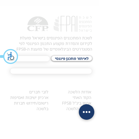
לשכת המתכננים הפיננסים בישראל פועלת
לקידום והסדרת מקצוע התכנון הפיננסי לפי
הסטנדרטים הבינלאומיים של מועצת ה-FPSB.
לאיתור מתכנן פיננסי
לתכני האקדמיה
מסלול הסמכת ®CFP
אודות
לחברי הלשכה
​אודות הלשכה
לובי חברים
הקוד האתי
ארכיון ישיבות ואסיפות
ארגון בינ"ל FPSB
רישום/חידוש חברות
הנהלת הלשכה
בלשכה
אקדמיה
איתור מתכנן
ולימודי המשך
המדריך לבחירת המתכנן
לימודי ההמשך (CPD)
מנוע חיפוש מתכננים
חיפוש בתכני האקדמיה
מסלול הסמכת סטודנטים