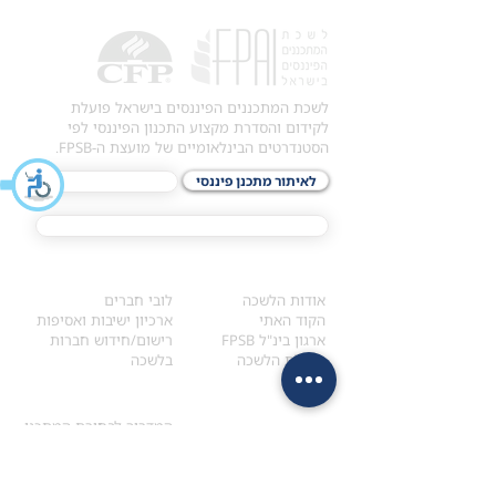
לשכת המתכננים הפיננסים בישראל פועלת
לקידום והסדרת מקצוע התכנון הפיננסי לפי
הסטנדרטים הבינלאומיים של מועצת ה-FPSB.
לאיתור מתכנן פיננסי
לתכני האקדמיה
מסלול הסמכת ®CFP
אודות
לחברי הלשכה
​אודות הלשכה
לובי חברים
הקוד האתי
ארכיון ישיבות ואסיפות
ארגון בינ"ל FPSB
רישום/חידוש חברות
הנהלת הלשכה
בלשכה
אקדמיה
איתור מתכנן
ולימודי המשך
המדריך לבחירת המתכנן
לימודי ההמשך (CPD)
מנוע חיפוש מתכננים
חיפוש בתכני האקדמיה
מסלול הסמכת סטודנטים