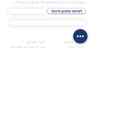
הסטנדרטים הבינלאומיים של מועצת ה-FPSB.
לאיתור מתכנן פיננסי
לתכני האקדמיה
מסלול הסמכת ®CFP
אודות
לחברי הלשכה
​אודות הלשכה
לובי חברים
הקוד האתי
ארכיון ישיבות ואסיפות
ארגון בינ"ל FPSB
רישום/חידוש חברות
הנהלת הלשכה
בלשכה
אקדמיה
איתור מתכנן
ולימודי המשך
המדריך לבחירת המתכנן
לימודי ההמשך (CPD)
מנוע חיפוש מתכננים
חיפוש בתכני האקדמיה
מסלול הסמכת סטודנטים
מאמרים
הסמכת
CFP
®
וכנסים
®
מסלול הסמכת
CFP
מאמרים ופרסומים
עבודת גמר ומבחן הסמכה
כנסים ואירועים
איזור אישי לנבחן
כתובתנו
צרו קשר
למכתבים