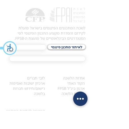
לשכת המתכננים הפיננסים בישראל פועלת
לקידום והסדרת מקצוע התכנון הפיננסי לפי
הסטנדרטים הבינלאומיים של מועצת ה-FPSB.
לאיתור מתכנן פיננסי
לתכני האקדמיה
מסלול הסמכת ®CFP
אודות
לחברי הלשכה
​אודות הלשכה
לובי חברים
הקוד האתי
ארכיון ישיבות ואסיפות
ארגון בינ"ל FPSB
רישום/חידוש חברות
הנהלת הלשכה
בלשכה
אקדמיה
איתור מתכנן
ולימודי המשך
המדריך לבחירת המתכנן
לימודי ההמשך (CPD)
מנוע חיפוש מתכננים
חיפוש בתכני האקדמיה
מסלול הסמכת סטודנטים