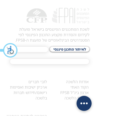
לשכת המתכננים הפיננסים בישראל פועלת
לקידום והסדרת מקצוע התכנון הפיננסי לפי
הסטנדרטים הבינלאומיים של מועצת ה-FPSB.
לאיתור מתכנן פיננסי
לתכני האקדמיה
מסלול הסמכת ®CFP
אודות
לחברי הלשכה
​אודות הלשכה
לובי חברים
הקוד האתי
ארכיון ישיבות ואסיפות
ארגון בינ"ל FPSB
רישום/חידוש חברות
הנהלת הלשכה
בלשכה
אקדמיה
איתור מתכנן
ולימודי המשך
המדריך לבחירת המתכנן
לימודי ההמשך (CPD)
מנוע חיפוש מתכננים
חיפוש בתכני האקדמיה
מסלול הסמכת סטודנטים