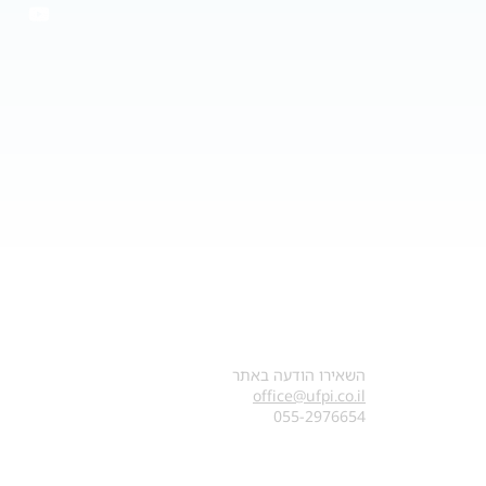
צרו קשר
השאירו הודעה באתר
office@ufpi.co.il
​055-2976654