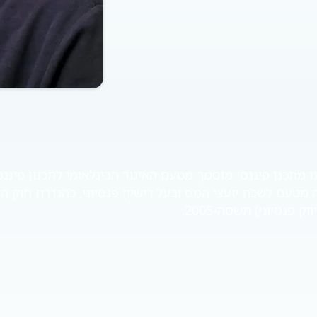
מטעם לשכת יועצי המס ובעל רישיון פנסיוני, כהגדרת חוק ה
ק פנסיוני) תשסה-2005.