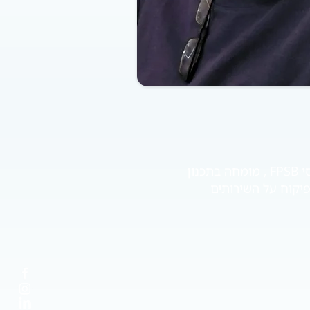
קונשטט אלון c.f.p , c.l.u הינו מתכנן פיננסי מוסמך מטעם האיגוד הבינלאומי לתכנון פיננסי FPSB , מומחה בתכנון
פיקוח על השירותים