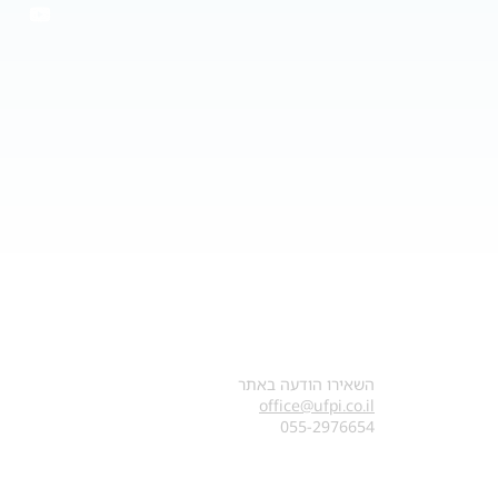
צרו קשר
השאירו הודעה באתר
office@ufpi.co.il
​055-2976654