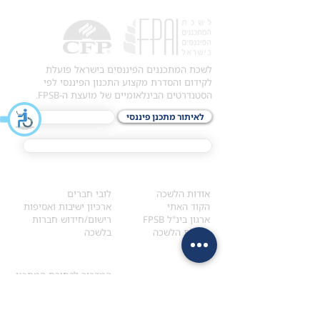
לשכת המתכננים הפיננסים בישראל פועלת
לקידום והסדרת מקצוע התכנון הפיננסי לפי
הסטנדרטים הבינלאומיים של מועצת ה-FPSB.
לאיתור מתכנן פיננסי
לתכני האקדמיה
מסלול הסמכת ®CFP
אודות
לחברי הלשכה
​אודות הלשכה
לובי חברים
הקוד האתי
ארכיון ישיבות ואסיפות
ארגון בינ"ל FPSB
רישום/חידוש חברות
הנהלת הלשכה
בלשכה
אקדמיה
איתור מתכנן
ולימודי המשך
המדריך לבחירת המתכנן
לימודי ההמשך (CPD)
מנוע חיפוש מתכננים
חיפוש בתכני האקדמיה
מסלול הסמכת סטודנטים