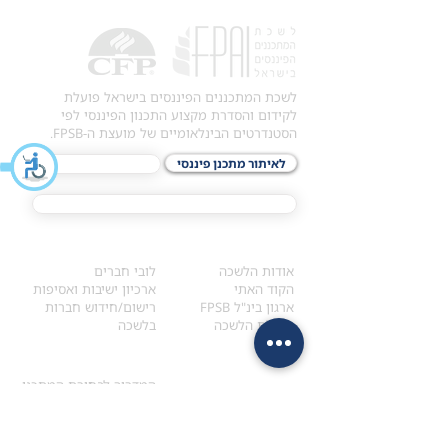
לשכת המתכננים הפיננסים בישראל פועלת
לקידום והסדרת מקצוע התכנון הפיננסי לפי
הסטנדרטים הבינלאומיים של מועצת ה-FPSB.
לאיתור מתכנן פיננסי
לתכני האקדמיה
מסלול הסמכת ®CFP
אודות
לחברי הלשכה
​אודות הלשכה
לובי חברים
הקוד האתי
ארכיון ישיבות ואסיפות
ארגון בינ"ל FPSB
רישום/חידוש חברות
הנהלת הלשכה
בלשכה
אקדמיה
איתור מתכנן
ולימודי המשך
המדריך לבחירת המתכנן
לימודי ההמשך (CPD)
מנוע חיפוש מתכננים
חיפוש בתכני האקדמיה
מסלול הסמכת סטודנטים