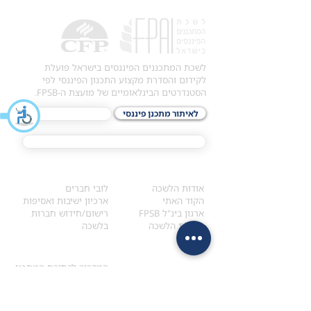
לשכת המתכננים הפיננסים בישראל פועלת
לקידום והסדרת מקצוע התכנון הפיננסי לפי
הסטנדרטים הבינלאומיים של מועצת ה-FPSB.
לאיתור מתכנן פיננסי
לתכני האקדמיה
מסלול הסמכת ®CFP
אודות
לחברי הלשכה
​אודות הלשכה
לובי חברים
הקוד האתי
ארכיון ישיבות ואסיפות
ארגון בינ"ל FPSB
רישום/חידוש חברות
הנהלת הלשכה
בלשכה
אקדמיה
איתור מתכנן
ולימודי המשך
המדריך לבחירת המתכנן
לימודי ההמשך (CPD)
מנוע חיפוש מתכננים
חיפוש בתכני האקדמיה
מסלול הסמכת סטודנטים