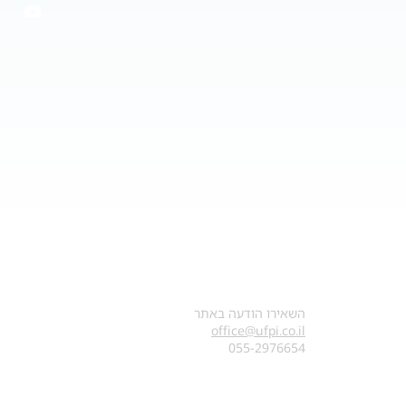
צרו קשר
השאירו הודעה באתר
office@ufpi.co.il
​055-2976654