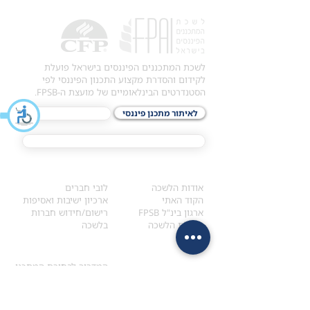
לשכת המתכננים הפיננסים בישראל פועלת
לקידום והסדרת מקצוע התכנון הפיננסי לפי
הסטנדרטים הבינלאומיים של מועצת ה-FPSB.
לאיתור מתכנן פיננסי
לתכני האקדמיה
מסלול הסמכת ®CFP
אודות
לחברי הלשכה
​אודות הלשכה
לובי חברים
הקוד האתי
ארכיון ישיבות ואסיפות
ארגון בינ"ל FPSB
רישום/חידוש חברות
הנהלת הלשכה
בלשכה
אקדמיה
איתור מתכנן
ולימודי המשך
המדריך לבחירת המתכנן
לימודי ההמשך (CPD)
מנוע חיפוש מתכננים
חיפוש בתכני האקדמיה
מסלול הסמכת סטודנטים