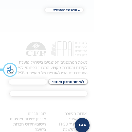
→ חזרה לכל המתכננים
לשכת המתכננים הפיננסים בישראל פועלת
לקידום והסדרת מקצוע התכנון הפיננסי לפי
הסטנדרטים הבינלאומיים של מועצת ה-FPSB.
לאיתור מתכנן פיננסי
לתכני האקדמיה
מסלול הסמכת ®CFP
אודות
לחברי הלשכה
​אודות הלשכה
לובי חברים
הקוד האתי
ארכיון ישיבות ואסיפות
ארגון בינ"ל FPSB
רישום/חידוש חברות
הנהלת הלשכה
בלשכה