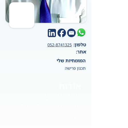
טלפון:
052-8741325
אתר:
המומחיות שלי
תכנון פרישה
אודות
מחזיק ברישיון - יועץ פנסיוני
מתמחה בתכנון פרישה , פרישה מדומה ,
בעזיבות עבודה ומיסוי בתחומים האלה.
עצמאי .
ותק 40 שנה במקצוע .
מייל :
dt2345@gmail.com