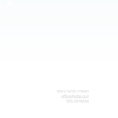
צרו קשר
השאירו הודעה באתר
office@ufpi.co.il
​055-2976654