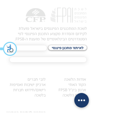
לשכת המתכננים הפיננסים בישראל פועלת
לקידום והסדרת מקצוע התכנון הפיננסי לפי
הסטנדרטים הבינלאומיים של מועצת ה-FPSB.
לאיתור מתכנן פיננסי
לתכני האקדמיה
מסלול הסמכת ®CFP
אודות
לחברי הלשכה
​אודות הלשכה
לובי חברים
הקוד האתי
ארכיון ישיבות ואסיפות
ארגון בינ"ל FPSB
רישום/חידוש חברות
הנהלת הלשכה
בלשכה
אקדמיה
איתור מתכנן
ולימודי המשך
המדריך לבחירת המתכנן
לימודי ההמשך (CPD)
מנוע חיפוש מתכננים
חיפוש בתכני האקדמיה
מסלול הסמכת סטודנטים