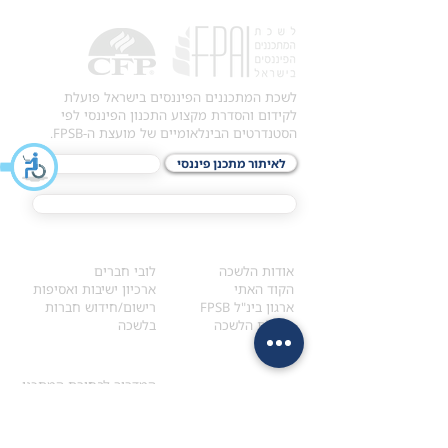
לשכת המתכננים הפיננסים בישראל פועלת
לקידום והסדרת מקצוע התכנון הפיננסי לפי
הסטנדרטים הבינלאומיים של מועצת ה-FPSB.
לאיתור מתכנן פיננסי
לתכני האקדמיה
מסלול הסמכת ®CFP
אודות
לחברי הלשכה
​אודות הלשכה
לובי חברים
הקוד האתי
ארכיון ישיבות ואסיפות
ארגון בינ"ל FPSB
רישום/חידוש חברות
הנהלת הלשכה
בלשכה
אקדמיה
איתור מתכנן
ולימודי המשך
המדריך לבחירת המתכנן
לימודי ההמשך (CPD)
מנוע חיפוש מתכננים
חיפוש בתכני האקדמיה
מסלול הסמכת סטודנטים