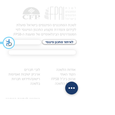
לשכת המתכננים הפיננסים בישראל פועלת
לקידום והסדרת מקצוע התכנון הפיננסי לפי
הסטנדרטים הבינלאומיים של מועצת ה-FPSB.
לאיתור מתכנן פיננסי
לתכני האקדמיה
מסלול הסמכת ®CFP
אודות
לחברי הלשכה
​אודות הלשכה
לובי חברים
הקוד האתי
ארכיון ישיבות ואסיפות
ארגון בינ"ל FPSB
רישום/חידוש חברות
הנהלת הלשכה
בלשכה
אקדמיה
איתור מתכנן
ולימודי המשך
המדריך לבחירת המתכנן
לימודי ההמשך (CPD)
מנוע חיפוש מתכננים
חיפוש בתכני האקדמיה
מסלול הסמכת סטודנטים