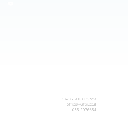
צרו קשר
השאירו הודעה באתר
office@ufpi.co.il
​055-2976654