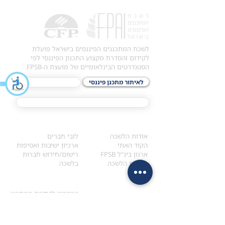
לשכת המתכננים הפיננסים בישראל פועלת
לקידום והסדרת מקצוע התכנון הפיננסי לפי
הסטנדרטים הבינלאומיים של מועצת ה-FPSB.
לאיתור מתכנן פיננסי
לתכני האקדמיה
מסלול הסמכת ®CFP
אודות
לחברי הלשכה
​אודות הלשכה
לובי חברים
הקוד האתי
ארכיון ישיבות ואסיפות
ארגון בינ"ל FPSB
רישום/חידוש חברות
הנהלת הלשכה
בלשכה
אקדמיה
איתור מתכנן
ולימודי המשך
המדריך לבחירת המתכנן
לימודי ההמשך (CPD)
מנוע חיפוש מתכננים
חיפוש בתכני האקדמיה
מסלול הסמכת סטודנטים