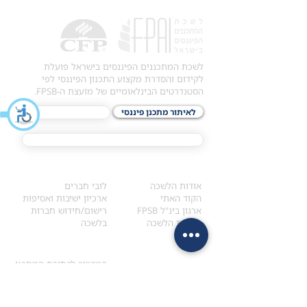
לשכת המתכננים הפיננסים בישראל פועלת
לקידום והסדרת מקצוע התכנון הפיננסי לפי
הסטנדרטים הבינלאומיים של מועצת ה-FPSB.
לאיתור מתכנן פיננסי
לתכני האקדמיה
מסלול הסמכת ®CFP
אודות
לחברי הלשכה
​אודות הלשכה
לובי חברים
הקוד האתי
ארכיון ישיבות ואסיפות
ארגון בינ"ל FPSB
רישום/חידוש חברות
הנהלת הלשכה
בלשכה
אקדמיה
איתור מתכנן
ולימודי המשך
המדריך לבחירת המתכנן
לימודי ההמשך (CPD)
מנוע חיפוש מתכננים
חיפוש בתכני האקדמיה
מסלול הסמכת סטודנטים