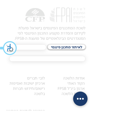
לשכת המתכננים הפיננסים בישראל פועלת
לקידום והסדרת מקצוע התכנון הפיננסי לפי
הסטנדרטים הבינלאומיים של מועצת ה-FPSB.
לאיתור מתכנן פיננסי
לתכני האקדמיה
מסלול הסמכת ®CFP
אודות
לחברי הלשכה
​אודות הלשכה
לובי חברים
הקוד האתי
ארכיון ישיבות ואסיפות
ארגון בינ"ל FPSB
רישום/חידוש חברות
הנהלת הלשכה
בלשכה
אקדמיה
איתור מתכנן
ולימודי המשך
המדריך לבחירת המתכנן
לימודי ההמשך (CPD)
מנוע חיפוש מתכננים
חיפוש בתכני האקדמיה
מסלול הסמכת סטודנטים