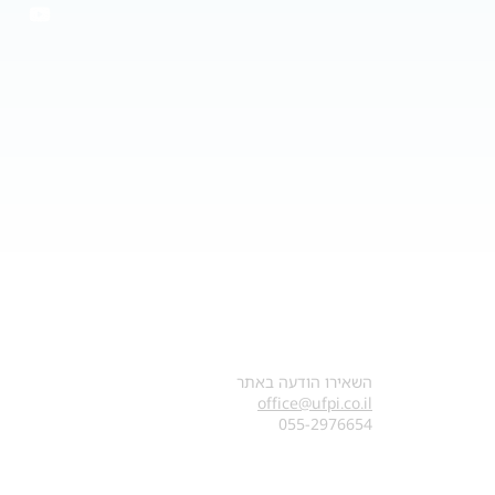
צרו קשר
השאירו הודעה באתר
office@ufpi.co.il
​055-2976654