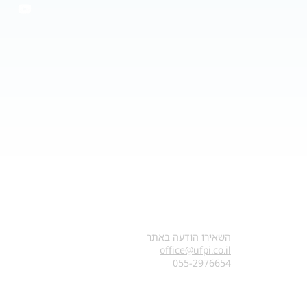
צרו קשר
השאירו הודעה באתר
office@ufpi.co.il
​055-2976654