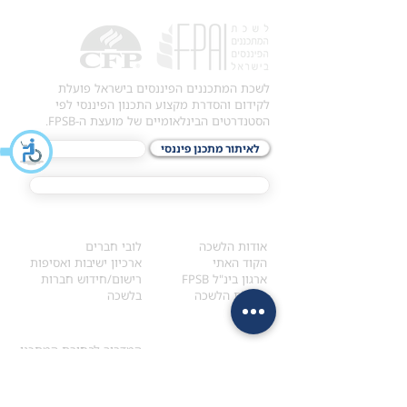
לשכת המתכננים הפיננסים בישראל פועלת
לקידום והסדרת מקצוע התכנון הפיננסי לפי
הסטנדרטים הבינלאומיים של מועצת ה-FPSB.
לאיתור מתכנן פיננסי
לתכני האקדמיה
מסלול הסמכת ®CFP
אודות
לחברי הלשכה
​אודות הלשכה
לובי חברים
הקוד האתי
ארכיון ישיבות ואסיפות
ארגון בינ"ל FPSB
רישום/חידוש חברות
הנהלת הלשכה
בלשכה
אקדמיה
איתור מתכנן
ולימודי המשך
המדריך לבחירת המתכנן
לימודי ההמשך (CPD)
מנוע חיפוש מתכננים
חיפוש בתכני האקדמיה
מסלול הסמכת סטודנטים