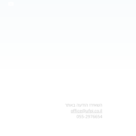
צרו קשר
השאירו הודעה באתר
office@ufpi.co.il
​055-2976654