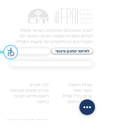
לשכת המתכננים הפיננסים בישראל פועלת
לקידום והסדרת מקצוע התכנון הפיננסי לפי
הסטנדרטים הבינלאומיים של מועצת ה-FPSB.
לאיתור מתכנן פיננסי
לתכני האקדמיה
מסלול הסמכת ®CFP
אודות
לחברי הלשכה
​אודות הלשכה
לובי חברים
הקוד האתי
ארכיון ישיבות ואסיפות
ארגון בינ"ל FPSB
רישום/חידוש חברות
הנהלת הלשכה
בלשכה
אקדמיה
איתור מתכנן
ולימודי המשך
המדריך לבחירת המתכנן
לימודי ההמשך (CPD)
מנוע חיפוש מתכננים
חיפוש בתכני האקדמיה
מסלול הסמכת סטודנטים