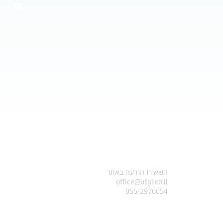
צרו קשר
השאירו הודעה באתר
office@ufpi.co.il
​055-2976654