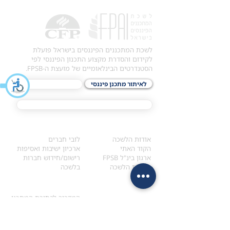
לשכת המתכננים הפיננסים בישראל פועלת
לקידום והסדרת מקצוע התכנון הפיננסי לפי
הסטנדרטים הבינלאומיים של מועצת ה-FPSB.
לאיתור מתכנן פיננסי
לתכני האקדמיה
מסלול הסמכת ®CFP
אודות
לחברי הלשכה
​אודות הלשכה
לובי חברים
הקוד האתי
ארכיון ישיבות ואסיפות
ארגון בינ"ל FPSB
רישום/חידוש חברות
הנהלת הלשכה
בלשכה
אקדמיה
איתור מתכנן
ולימודי המשך
המדריך לבחירת המתכנן
לימודי ההמשך (CPD)
מנוע חיפוש מתכננים
חיפוש בתכני האקדמיה
מסלול הסמכת סטודנטים