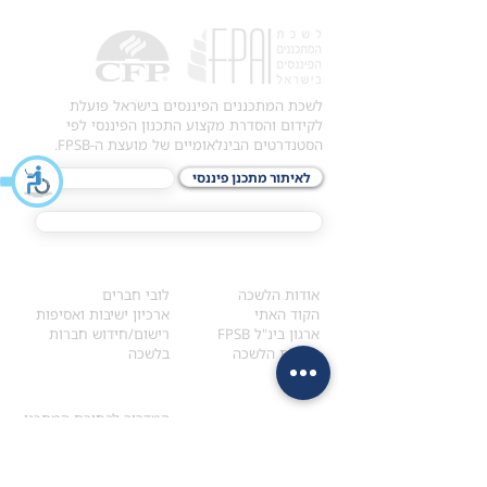
לשכת המתכננים הפיננסים בישראל פועלת
לקידום והסדרת מקצוע התכנון הפיננסי לפי
הסטנדרטים הבינלאומיים של מועצת ה-FPSB.
לאיתור מתכנן פיננסי
לתכני האקדמיה
מסלול הסמכת ®CFP
אודות
לחברי הלשכה
​אודות הלשכה
לובי חברים
הקוד האתי
ארכיון ישיבות ואסיפות
ארגון בינ"ל FPSB
רישום/חידוש חברות
הנהלת הלשכה
בלשכה
אקדמיה
איתור מתכנן
ולימודי המשך
המדריך לבחירת המתכנן
לימודי ההמשך (CPD)
מנוע חיפוש מתכננים
חיפוש בתכני האקדמיה
מסלול הסמכת סטודנטים